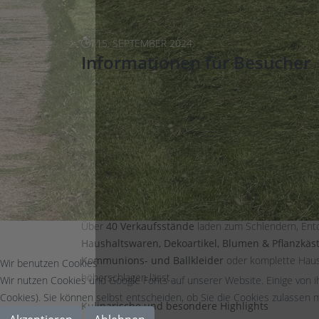
15. SEPTEMBER 2024
Informationen für Besucher
Dorftrödel am 27.09.2026 in Weyer
Von 10 bis 16 Uhr – Ein ganzer Tag voller Schät
Am Sonntag, den
27. September 2026
, verwandelt s
Freude am Stöbern haben. Der
Dorftrödel
hat sich i
beliebt bei Ausstellern und Gästen gleichermaßen.
Über
40 Verkaufsstände
laden zum Schlendern, Ent
Haushaltswaren, Dekoartikel, Blumen & Pflanzkäst
Kommunions- und Ballkleider
oder komplette Haush
Wir benutzen Cookies
höherschlagen lässt.
Wir nutzen Cookies und Google Fonts auf unserer Website. Einige von i
Cookies). Sie können selbst entscheiden, ob Sie die Cookies zulassen m
Kulinarische und besondere Highlights