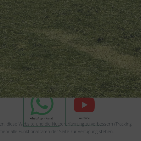
Wetter Weyer
Weyer auf Social Media
lle, die
t –
fen, diese Website und die Nutzererfahrung zu verbessern (Tracking
ehr alle Funktionalitäten der Seite zur Verfügung stehen.