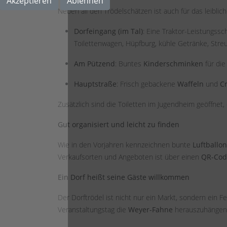
Akzeptieren
Ablehnen
Neben all den Trödelschätzen ist auch für das leiblic
Dorfeingang (im Tal)
: Eine Traktor-Leistungssc
Toilettenwagen, Hüpfburg, kühle Getränke, Stre
Am Pützend
: Buntes
Kinderschminken
für die
Hauptstraße
: Frisch gebackene
Waffeln
und
C
Zusätzlich sind die Toiletten im Jugendheim geöffnet,
Gut organisiert und leicht zu finden
Wie in den Vorjahren kennzeichnen bunte
Luftballo
Verkaufsorten und Angeboten ist über einen
QR-Code
Ein Dorf heißt seine Gäste willkommen
Der Dorftrödel ist nicht nur ein Markt, sondern ein 
Veranstaltungstag die
Weyer-Fahne
herauszuhängen u