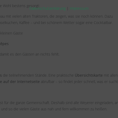
he Wohl bestens gesorgt:
Datenschutzerklärung
|
Impressum
hau mit vielen alten Traktoren, die zeigen, was sie noch können. Dazu
uselkuchen, Kaffee – und bei schönem Wetter sogar eine Cocktailbar.
 kleinen Gäste
rêpes
 damit es den Gästen an nichts fehlt.
ns
die teilnehmenden Stände. Eine praktische
Übersichtskarte
mit allen
 auf der Internetseite
abrufbar – so findet jeder schnell, was er sucht
Fest für die ganze Gemeinschaft. Deshalb sind alle Weyerer eingeladen, a
nd so die vielen Gäste aus nah und fern willkommen zu heißen.