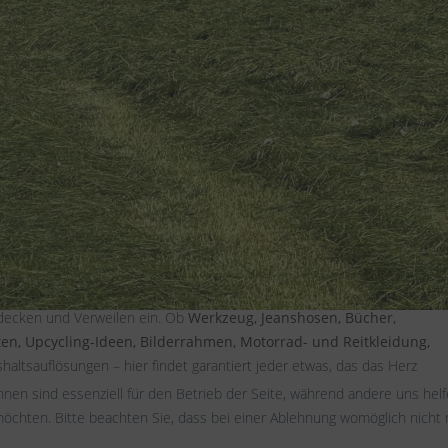
ze, Begegnungen und guter Stimmung
ich Weyer erneut in ein wahres Paradies für Schatzsucher, Sammler und a
n den vergangenen Jahren zu einem festen Termin im Kalender entwickel
decken und Verweilen ein. Ob
Werkzeug, Jeanshosen, Bücher,
en, Upcycling-Ideen, Bilderrahmen, Motorrad- und Reitkleidung,
altsauflösungen – hier findet garantiert jeder etwas, das das Herz
hnen sind essenziell für den Betrieb der Seite, während andere uns hel
öchten. Bitte beachten Sie, dass bei einer Ablehnung womöglich nicht m