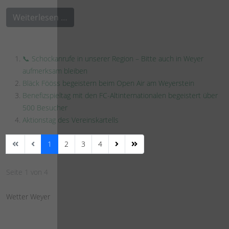
Weiterlesen …
📞 Schockanrufe in unserer Region – Bitte auch in Weyer
aufmerksam bleiben
Bläck Fööss begeistern beim Open Air am Weyerstein
Benefizspieltag mit den FC-Altinternationalen begeistert über
500 Besucher
Aktionstag des Vereinskartells
1
2
3
4
Seite 1 von 4
Wetter Weyer