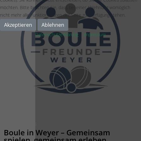
möchten. Bitte beachten Sie, dass bei einer Ablehnung womöglich
nicht mehr alle Funktionalitäten der Seite zur Verfügung stehen.
Akzeptieren
Ablehnen
Datenschutzerklärung
|
Impressum
22. JULI 2026
Boule in Weyer – Gemeinsam
spielen, gemeinsam erleben