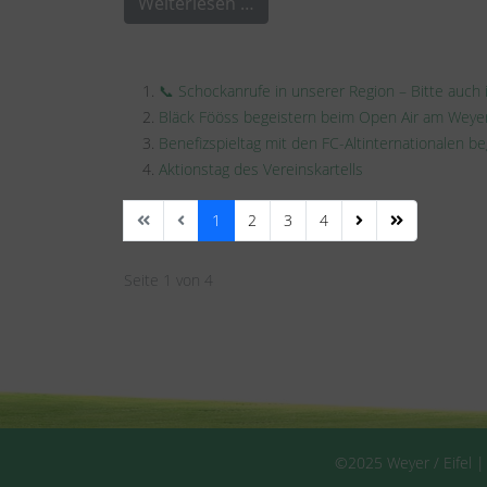
Weiterlesen …
📞 Schockanrufe in unserer Region – Bitte auch
Bläck Fööss begeistern beim Open Air am Weye
Benefizspieltag mit den FC-Altinternationalen b
Aktionstag des Vereinskartells
1
2
3
4
Seite 1 von 4
©2025 Weyer / Eifel |