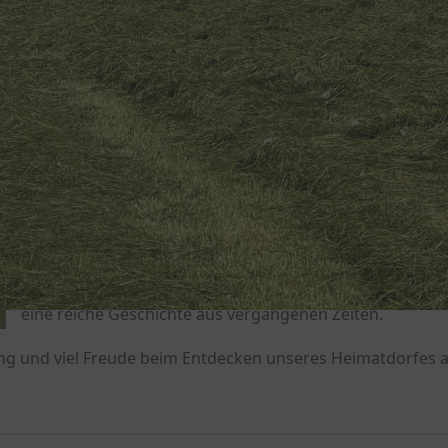
Es ist uns eine Freude, dass Sie den Weg auf unsere Webs
gefunden haben.
Weyer offenbart nicht nur den geografischen Mittelpunk
Kreises Euskirchen, sondern birgt eine lebendige Geschic
die von der Steinzeit bis zur Gegenwart reicht.
Hier möchten wir Sie umfassend über unseren zauberha
Ort in der Eifel informieren. Neben den malerischen Ansi
festlichen Momenten und Impressionen erzählt Weyer a
eine reiche Geschichte aus vergangenen Zeiten.
g und viel Freude beim Entdecken unseres Heimatdorfes a