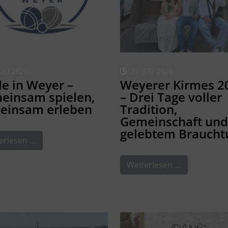
JULI 2026
21. JULI 2026
e in Weyer –
Weyerer Kirmes 2
einsam spielen,
– Drei Tage voller
einsam erleben
Tradition,
Gemeinschaft und
gelebtem Brauch
erlesen …
Weiterlesen …