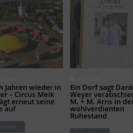
JULI 2026
01. JULI 2026
 Jahren wieder in
Ein Dorf sagt Dank
r – Circus Meik
Weyer verabschie
ägt erneut seine
M. + M. Arns in de
e auf
wohlverdienten
Ruhestand
erlesen …