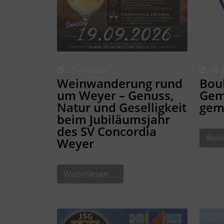
25. JULI 2026
22. 
Weinwanderung rund
Boul
um Weyer – Genuss,
Gem
Natur und Geselligkeit
gem
beim Jubiläumsjahr
des SV Concordia
Weit
Weyer
Weiterlesen …