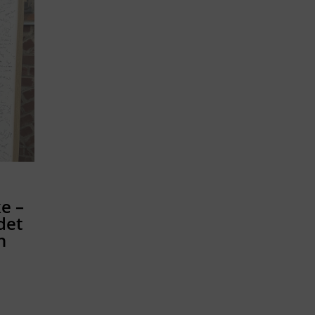
e –
det
n