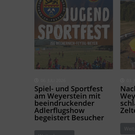
06. JULI 2026
03. 
Spiel- und Sportfest
Nach
am Weyerstein mit
Weye
beeindruckender
schl
Adlerflugshow
Zelt
begeistert Besucher
Weit