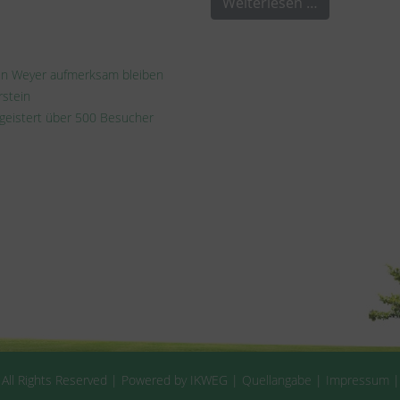
Weiterlesen …
 in Weyer aufmerksam bleiben
rstein
egeistert über 500 Besucher
 All Rights Reserved | Powered by IKWEG |
Quellangabe
|
Impressum