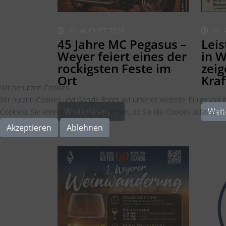
02. AUGUST 2026
02.
45 Jahre MC Pegasus –
Lei
Weyer feiert eines der
in W
rockigsten Feste im
zeig
Ort
Kraf
Wir benutzen Cookies
Wir nutzen Cookies und Google Fonts auf unserer Website. Einige von i
Weiterlesen …
Weit
Cookies). Sie können selbst entscheiden, ob Sie die Cookies zulassen m
Akzeptieren
Ablehnen