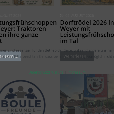
 AUGUST 2026
02. AUGUST 2026
stungsfrühschoppen
Dorftrödel 2026 in
eyer: Traktoren
Weyer mit
en ihre ganze
Leistungsfrühsch
t
im Tal
hnen sind essenziell für den Betrieb der Seite, während andere uns hel
erlesen …
Weiterlesen …
öchten. Bitte beachten Sie, dass bei einer Ablehnung womöglich nicht m
Datenschutzerklärung
|
Impressum