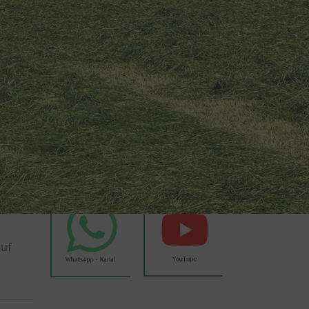
Wetter Weyer
eite 
Weyer auf Social Media
t des 
hte, 
ften 
chten, 
uch 
uf 