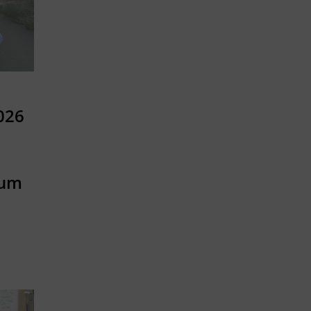
026
tum