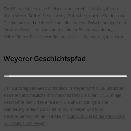
Zwei Eifelschleifen, eine Eifelspur und der Ahr-Urft-Weg führen
durch Weyer. Sollten Sie ein wenig Zeit haben, nutzen Sie doch die
Gelegenheit und erleben Sie auf einer kurzen Zwischenetappe den
Weyerer Geschichtspfad oder die Kinder Erlebniswanderung -
Kelten-Römer-Ritter bevor Sie Ihre offizielle Wanderung fortführen.
Weyerer Geschichtspfad
Der Rundweg des Geschichtspfads in Weyer führt zu 20 Stationen,
an denen anschauliche Informationstafeln die über 1.155-jährige
Geschichte des Ortes erläutern. Die abwechslungsreiche
Wanderung verläuft zunächst rund um Weyer und führt
anschließend durch den Ortskern.
Start und Ziel ist die Pfarrkirche
St. Cyriakus von Weyer
.