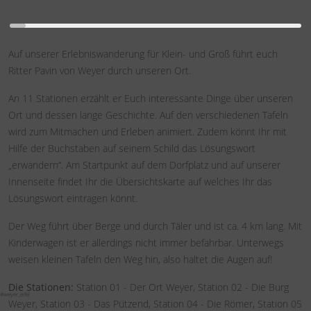
Auf unserer Erlebniswanderung für Klein- und Groß führt euch
Ritter Pavin von Weyer durch unseren Ort.
An 11 Stationen erzählt er Euch interessante Dinge über unseren
Ort und dessen lange Geschichte. Auf den verschiedenen Tafeln
wird zum Mitmachen und Erleben animiert. Zudem könnt Ihr mit
Hilfe der Buchstaben auf seinem Schild das Lösungswort
„erwandern“. Am Startpunkt auf dem Dorfplatz und auf unserer
Innenseite findet Ihr die Übersichtskarte auf welches Ihr das
Lösungswort eintragen könnt.
Der Weg führt über Berge und durch Täler und ist ca. 4 km lang. Mit
Kinderwagen ist er allerdings nicht immer befahrbar. Unterwegs
weisen kleinen Tafeln den Weg hin, also haltet die Augen auf!
Die Stationen:
Station 01 - Der Ort Weyer, Station 02 - Die Burg
#weyer_eifel
Weyer, Station 03 - Das Pützend, Station 04 - Die Römer, Station 05