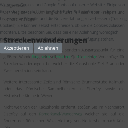
Wir nutzen Cookies und Google Fonts auf unserer Website. Einige von
ausgewiesen.
ihnen sind essenziell für den Betrieb der Seite, während andere uns
Der Weg ist ca. 600m lang und führt in Teilen über Treppen und
helfen, diese Website und die Nutzererfahrung zu verbessern (Tracking
kleinere Anstiege.
Cookies). Sie können selbst entscheiden, ob Sie die Cookies zulassen
möchten. Bitte beachten Sie, dass bei einer Ablehnung womöglich
Streckenwanderungen
nicht mehr alle Funktionalitäten der Seite zur Verfügung stehen.
Akzeptieren
Ablehnen
Wenn Kakushöhle nicht nur Ziel, sondern Ausgangspunkt für eine
größere Wanderung sein soll, finden Sie hier einige Vorschläge für
Datenschutzerklärung
|
Impressum
Streckenwanderungen, bei welcher die Kakushöhle Ziel, Start oder
Zwischenstation sein kann.
Weitere interessante Zeile sind Römische Brunnenstube Kallmuth
oder das Römische Sammelbecken in Eiserfey sowie die
Historische Kirche in Weyer.
Nicht weit von der Kakushöhle entfernt, stoßen Sie im Nachbarort
Eiserfey auf den
Römerkanal-Wanderweg
welcher sie auf die
Spuren der Römischen Wasserleitung von Nettersheim nach Köln
führt.