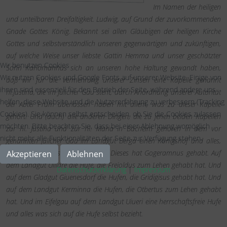
Im Namen der heiligen
und unteilbaren Dreifaltigkeit. Ludwig, auf Grund der zuvorkommenden
Gnade Gottes König. Bekannt sei allen Gläubigen der heiligen Kirche
Gottes und selbstverständlich unseren gegenwärtigen und zukünftigen,
auf welche Weise unser liebste Gattin Hemma und unser geschätzter
Wir benutzen Cookies
Sohn Karlomannus sich an unseren hohe Haltung gewandt haben,
Wir nutzen Cookies und Google Fonts auf unserer Website. Einige von
daß wir für die Vermehrung unserer Zinsen eine Kapelle genannt
ihnen sind essenziell für den Betrieb der Seite, während andere uns
hl.Justina, die im Jülicher Gau steht, durch Anordnung unserer Autorität
helfen, diese Website und die Nutzererfahrung zu verbessern (Tracking
der Abtei Prüm überlassen haben mit allem, was zu dieser Kapelle
Cookies). Sie können selbst entscheiden, ob Sie die Cookies zulassen
gehört. Und (auch) alle anderen Dingen, die zu jenen beiden Kapellen
möchten. Bitte beachten Sie, dass bei einer Ablehnung womöglich
zur hl. Justina und zur hl. Maria in Bacheim gehören in dem vor
nicht mehr alle Funktionalitäten der Seite zur Verfügung stehen.
genannten Jülicher Gau im Landgut Berga einen Königshof und alles,
was sich auf diesem Hof bezieht. Dieses hat Gogeramnus gehabt. Auf
Akzeptieren
Ablehnen
dem Landgut Uillare die Hufe, die Freioldus zum Lehen gehabt hat. Und
Datenschutzerklärung
|
Impressum
auf dem Gladgut Giuenesdorf die Hufen, die Gridigisus gehabt hat. Und
auf dem Landgut Kerminna die Hufen, die Otbertus zum Lehen gehabt
hat. Und im Eifelgau auf dem Landgut Uiueri eine herrschaftsfreie Hufe
und alles was sich auf die Hufe selbst bezieht.