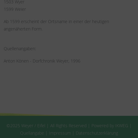
1503 Wyer
1599 Weier
Ab 1599 erscheint der Ortsname in einer der heutigen
angenäherten Form.
Quellenangaben:
Anton Könen - Dorfchronik Weyer, 1996
©2025 Weyer / Eifel | All Rights Reserved | Powered by IKWEG |
Quellangabe
|
Impressum
|
Datenschutzerklärung