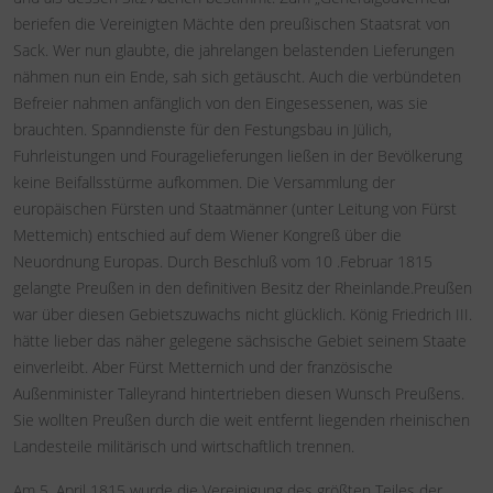
beriefen die Vereinigten Mächte den preußischen Staatsrat von
Sack. Wer nun glaubte, die jahrelangen belastenden Lieferungen
nähmen nun ein Ende, sah sich getäuscht. Auch die verbündeten
Befreier nahmen anfänglich von den Eingesessenen, was sie
brauchten. Spanndienste für den Festungsbau in Jülich,
Fuhrleistungen und Fouragelieferungen ließen in der Bevölkerung
keine Beifallsstürme aufkommen. Die Versammlung der
europäischen Fürsten und Staatmänner (unter Leitung von Fürst
Mettemich) entschied auf dem Wiener Kongreß über die
Neuordnung Europas. Durch Beschluß vom 10 .Februar 1815
gelangte Preußen in den definitiven Besitz der Rheinlande.Preußen
war über diesen Gebietszuwachs nicht glücklich. König Friedrich III.
hätte lieber das näher gelegene sächsische Gebiet seinem Staate
einverleibt. Aber Fürst Metternich und der französische
Außenminister Talleyrand hintertrieben diesen Wunsch Preußens.
Sie wollten Preußen durch die weit entfernt liegenden rheinischen
Landesteile militärisch und wirtschaftlich trennen.
Am 5. April 1815 wurde die Vereinigung des größten Teiles der