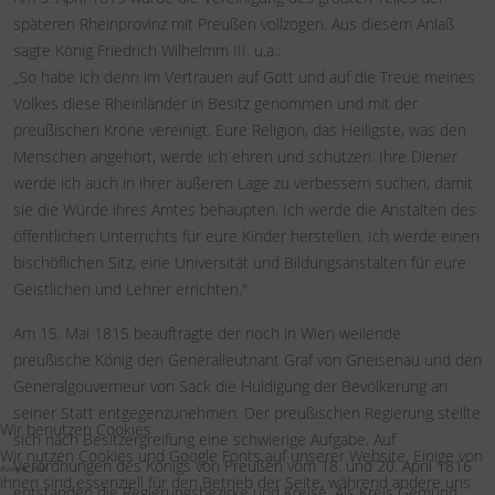
späteren Rheinprovinz mit Preußen vollzogen. Aus diesem Anlaß
sagte König Friedrich Wilhelmm III. u.a.:
„So habe ich denn im Vertrauen auf Gott und auf die Treue meines
Volkes diese Rheinländer in Besitz genommen und mit der
preußischen Krone vereinigt. Eure Religion, das Heiligste, was den
Menschen angehört, werde ich ehren und schützen. Ihre Diener
werde ich auch in ihrer äußeren Lage zu verbessern suchen, damit
sie die Würde ihres Amtes behaupten. Ich werde die Anstalten des
öffentlichen Unterrichts für eure Kinder herstellen. Ich werde einen
bischöflichen Sitz, eine Universität und Bildungsanstalten für eure
Geistlichen und Lehrer errichten."
Am 15. Mai 1815 beauftragte der noch in Wien weilende
preußische König den Generalleutnant Graf von Gneisenau und den
Generalgouverneur von Sack die Huldigung der Bevölkerung an
seiner Statt entgegenzunehmen. Der preußischen Regierung stellte
Wir benutzen Cookies
sich nach Besitzergreifung eine schwierige Aufgabe. Auf
Wir nutzen Cookies und Google Fonts auf unserer Website. Einige von
Verordnungen des Königs von Preußen vom 18. und 20. April 1816
#weyer_eifel
ihnen sind essenziell für den Betrieb der Seite, während andere uns
entstanden die Regierungsbezirke und Kreise. Als Kreis Gemünd