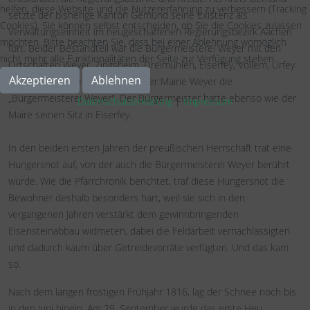
helfen, diese Website und die Nutzererfahrung zu verbessern (Tracking
setzte der bisherige Kanton Gemünd seine Existenz als
Cookies). Sie können selbst entscheiden, ob Sie die Cookies zulassen
Verwaltungseinheit im neugeschaffenen Regierungsbezirk Aachen
möchten. Bitte beachten Sie, dass bei einer Ablehnung womöglich
fort. Beider Bestandteil war die Bürgermeisterei Weyer mit den
nicht mehr alle Funktionalitäten der Seite zur Verfügung stehen.
Ortschaften Weyer, Zingsheim, Dreimühlen, Eiserfey, Vollem, Urfey
Akzeptieren
Ablehnen
und Kallmuth. So entstand aus der Mairie Weyer die
„Bürgermeisterei Weyer". Der Bürgermeister hatte ebenso wie der
Datenschutzerklärung
|
Impressum
Maire seinen Sitz in Eiserfey.
In den beiden ersten Jahren der preußischen Herrschaft trat eine
Hungersnot auf, von der auch die Bürgermeisterei Weyer berührt
wurde. Wie die Pfarrchronik berichtet, traf diese Hungersnot die
Bewohner deshalb besonders hart, weil sie sich in den
vergangenen Jahren verstärkt dem gewinnbringenden
Eisensteinabbau widmeten, dabei die Feldarbeit vernachlässigten
und dadurch kaum über Getreidevorräte verfügten. Und das kam
so.
Nach dem langen frostigen Frühjahr 1816, lag der Schnee noch bis
in den Juni hinein. Am 29. September wurde das erste Heu