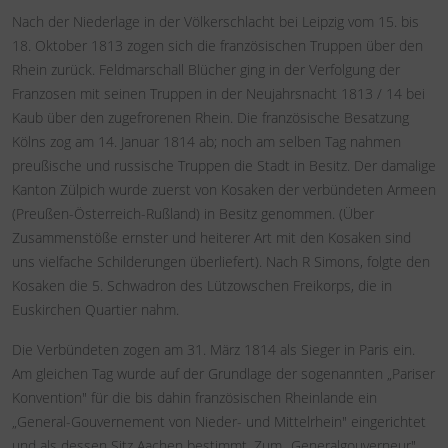
Nach der Niederlage in der Völkerschlacht bei Leipzig vom 15. bis
18. Oktober 1813 zogen sich die französischen Truppen über den
Rhein zurück. Feldmarschall Blücher ging in der Verfolgung der
Franzosen mit seinen Truppen in der Neujahrsnacht 1813 / 14 bei
Kaub über den zugefrorenen Rhein. Die französische Besatzung
Kölns zog am 14. Januar 1814 ab; noch am selben Tag nahmen
preußische und russische Truppen die Stadt in Besitz. Der damalige
Kanton Zülpich wurde zuerst von Kosaken der verbündeten Armeen
(Preußen-Österreich-Rußland) in Besitz genommen. (Über
Zusammenstöße ernster und heiterer Art mit den Kosaken sind
uns vielfache Schilderungen überliefert). Nach R Simons, folgte den
Kosaken die 5. Schwadron des Lützowschen Freikorps, die in
Euskirchen Quartier nahm.
Die Verbündeten zogen am 31. März 1814 als Sieger in Paris ein.
Am gleichen Tag wurde auf der Grundlage der sogenannten „Pariser
Konvention" für die bis dahin französischen Rheinlande ein
„General-Gouvernement von Nieder- und Mittelrhein" eingerichtet
und als dessen Sitz Aachen bestimmt. Zum „Generalgouverneur"