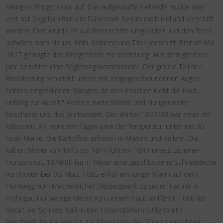
Mengen Brotgetreide auf. Das aufgekaufte Getreide mußte aber
erst mit Segelschiffen um Dänemark herum nach Holland verschifft
werden. Dort wurde es auf Rheinschiffe umgeladen und den Rhein
aufwärts nach Neuss, Köln. Koblenz und Trier verschifft. Erst im Mai
1817 gelangte das Brotgetreide zur Verteilung. Aus dem gleichen
Jahr berichtet eine Regierungskommission: „Der größte Teil der
Bevölkerung schleicht umher mit eingegeschwundenen Augen,
hohlen eingefallenen Wangen, an den Knochen klebt die Haut,
unfähig zur Arbeit." Weitere harte Winter und Hungersnöte
bescherte uns das Jahrhundert. Der Winter 1837/38 war einer der
kältesten. An manchen Tagen sank dei Temperatur unter die 30
Grad-Marke. Die Kartoffeln erfroren in Mieten und Kellern. Die
kalten Winter von 1845 bis 1847 führten 1847 erneut zu einer
Hungersnot. 1879/80 lag in Weyer eine geschlossene Schneedecke
von November bis März. 1885 erfror ein junger Mann auf dem
Heimweg vom Mechernicher Bleibergwerk zu seiner Familie in
Frohngau nur wenige Meter von seinem Haus entfernt. 1886 fiel
derart viel Schnee, daß in den Höhendörfern (Udenbreth -
Rescheid) die Häuser bis zur Oberkante der Türen zugeschneit