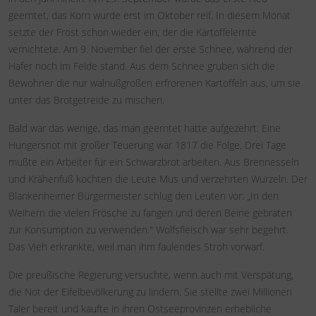
geerntet, das Korn wurde erst im Oktober reif. In diesem Monat
setzte der Frost schon wieder ein, der die Kartoffelernte
vernichtete. Am 9. November fiel der erste Schnee, während der
Hafer noch im Felde stand. Aus dem Schnee gruben sich die
Bewohner die nur walnußgroßen erfrorenen Kartoffeln aus, um sie
unter das Brotgetreide zu mischen.
Bald war das wenige, das man geerntet hatte aufgezehrt. Eine
Hungersnot mit großer Teuerung war 1817 die Folge. Drei Tage
mußte ein Arbeiter für ein Schwarzbrot arbeiten. Aus Brennesseln
und Krähenfuß kochten die Leute Mus und verzehrten Wurzeln. Der
Blankenheimer Bürgermeister schlug den Leuten vor: „In den
Weihern die vielen Frösche zu fangen und deren Beine gebraten
zur Konsumption zu verwenden." Wolfsfleisch war sehr begehrt.
Das Vieh erkrankte, weil man ihm faulendes Stroh vorwarf.
Die preußische Regierung versuchte, wenn auch mit Verspätung,
die Not der Eifelbevölkerung zu lindern. Sie stellte zwei Millionen
Taler bereit und kaufte in ihren Ostseeprovinzen erhebliche