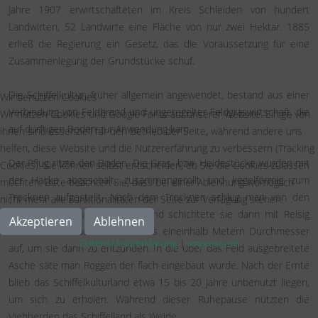
Jahre 1907 erwirtschafteten im Kreis Schleiden von hundert
Landwirten, 52 Landwirte eine Fläche von nur zwei Hektar. 1885
erließ die Regierung ein Gesetz, das die Voraussetzung für eine
Zusammenlegung der Grundstücke schuf.
Die Schiffelkultur, früher allgemein angewendet, bestand aus einer
Wir benutzen Cookies
Verbindung von Feldbrand und ungeregelter Feldgraswirtschaft, die
Wir nutzen Cookies und Google Fonts auf unserer Website. Einige von
auf dürftigen Boden zur Anwendung kam.
ihnen sind essenziell für den Betrieb der Seite, während andere uns
helfen, diese Website und die Nutzererfahrung zu verbessern (Tracking
Der Pflug ritzte den Boden. Die Gras- bzw. Heidestücke wurden mit
Cookies). Sie können selbst entscheiden, ob Sie die Cookies zulassen
der Hacke abgeschält, zusammengerollt und kegelförmig zum
möchten. Bitte beachten Sie, dass bei einer Ablehnung womöglich
Trocknen aufgestellt. Nach dem Trocknen schlug man von den
nicht mehr alle Funktionalitäten der Seite zur Verfügung stehen.
Plaggen die anhaftende Erde und schichtete sie dann mit Reisig
Akzeptieren
Ablehnen
vermischt zu Haufen von ein bis eineinhalb Metern Durchmesser
Datenschutzerklärung
|
Impressum
auf, um sie dann zu entzünden. In
die über das Feld ausgebreitete
Asche säte man Roggen der flach eingebaut wurde. Nach der Ernte
blieb das Schiffelkulturland etwa 15 bis 20 Jahre unbenutzt liegen,
um sich zu erholen. Während dieser Ruhepause nützten die
Viehherden das Schiffelland als Weide.