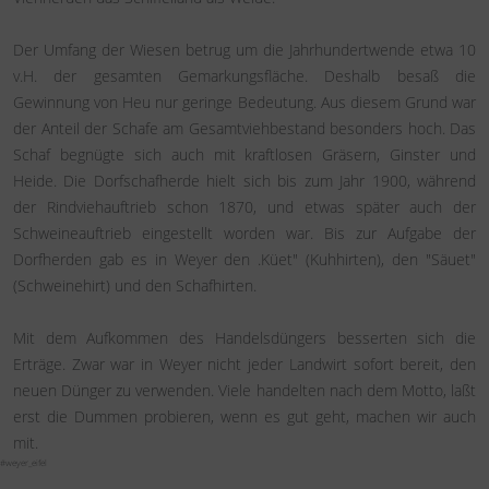
Der Umfang der Wiesen betrug um die Jahrhundertwende etwa 10
v.H. der gesamten Gemarkungsfläche. Deshalb besaß die
Gewinnung von Heu nur geringe Bedeutung. Aus diesem Grund war
der Anteil der Schafe am Gesamtviehbestand besonders hoch. Das
Schaf begnügte sich auch mit kraftlosen Gräsern, Ginster und
Heide. Die Dorfschafherde hielt sich bis zum Jahr 1900, während
der Rindviehauftrieb schon 1870, und etwas später auch der
Schweineauftrieb eingestellt worden war. Bis zur Aufgabe der
Dorfherden gab es in Weyer den .Küet" (Kuhhirten), den "Säuet"
(Schweinehirt) und den Schafhirten.
Mit dem Aufkommen des Handelsdüngers besserten sich die
Erträge. Zwar war in Weyer nicht jeder Landwirt sofort bereit, den
neuen Dünger zu verwenden. Viele handelten nach dem Motto, laßt
erst die Dummen probieren, wenn es gut geht, machen wir auch
mit.
#weyer_eifel