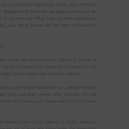
ß er sich auf einer Hügelkuppe nieder. Auch Herkules
. Wohlgeordnet fielen ihm die langen Locken auf die
ar. Er zog ihnen den Pflug, holte aus dem Wald Bäume
er, guter Riese, befreie uns von dem schrecklichen
en.
hatte Kakus nur ein höhnisches Lachen. Er lachte so
!" höhnte er, nahm einen schweren Steinbrocken und
rteidigen. Damit begann der Kampf der Riesen.
getümmel, der Himmel verdunkelt sich. Riesige Brocken
ander, kreuz und quer. Immer näher kommen sich die
 damit auf Herkules ein. Dieser wehrt sich mit seiner
it einem letzten Schrei sank er zu Boden. Herkules
hausung, wo er nach drei Tagen starb. Die Menschen