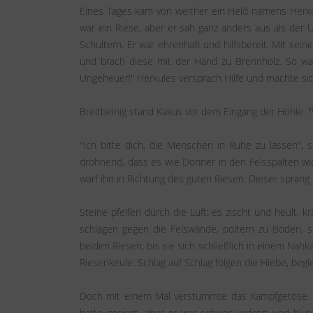
Eines Tages kam von weither ein Held namens Herkule
war ein Riese, aber er sah ganz anders aus als der
Schultern. Er war ehrenhaft und hilfsbereit. Mit se
und brach diese mit der Hand zu Brennholz. So war
Ungeheuer!" Herkules versprach Hilfe und machte si
Breitbeinig stand Kakus vor dem Eingang der Höhle. "
"Ich bitte dich, die Menschen in Ruhe zu lassen", 
dröhnend, dass es wie Donner in den Felsspalten w
warf ihn in Richtung des guten Riesen. Dieser sprang 
Steine pfeifen durch die Luft; es zischt und heult, 
schlagen gegen die Felswände, poltern zu Boden, s
beiden Riesen, bis sie sich schließlich in einem Nah
Riesenkeule. Schlag auf Schlag folgen die Hiebe, beg
Doch mit einem Mal verstummte das Kampfgetöse. Ei
hatte gesiegt, aber er war schwer verletzt und bl