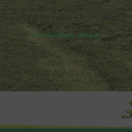
hnen sind essenziell für den Betrieb der Seite, während andere uns hel
öchten. Bitte beachten Sie, dass bei einer Ablehnung womöglich nicht m
Datenschutzerklärung
|
Impressum
hesberg.
en möchten,
schreiben Sie uns gerne
."