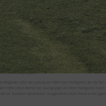
ht bis ins Jahr 1892 zurück, als die "Gladbacher Feuerversicherungs-Ges
 wahrscheinlich auch die Gründung der Wehr, da zum Zeitpunkt des Gro
rwehr Weyer nach der Wehr in Kommern die zweitälteste im Stadtgebiet M
e Feuerwehr Weyer in einer schwierigen Lage, da nur wenige Mitgliede
rfügung, um eine Neuorganisation der Feuerwehr vorzunehmen.
führer wurden in den 1970er–1980er Jahren wichtige Fortschritte erzie
s im Kirchenweg begann."
ve Mitglieder unter der Leitung von HBM Peter Hochgürtel, der die fast
nahm HBM Ullrich Werner die Löschgruppe von Peter Hochgürtel. Durch d
der an. Zusätzlich absolvierten 16 Jugendliche ihren Dienst in der Jug