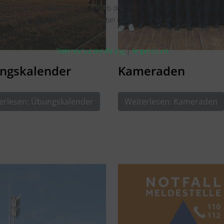
hnen sind essenziell für den Betrieb der Seite, während andere uns hel
öchten. Bitte beachten Sie, dass bei einer Ablehnung womöglich nicht m
Datenschutzerklärung
|
Impressum
ngskalender
Kameraden
erlesen: Übungskalender
Weiterlesen: Kameraden