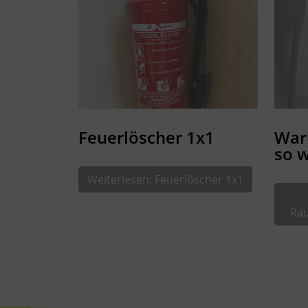
Feuerlöscher 1x1
War
so w
Weiterlesen: Feuerlöscher 1x1
Rau