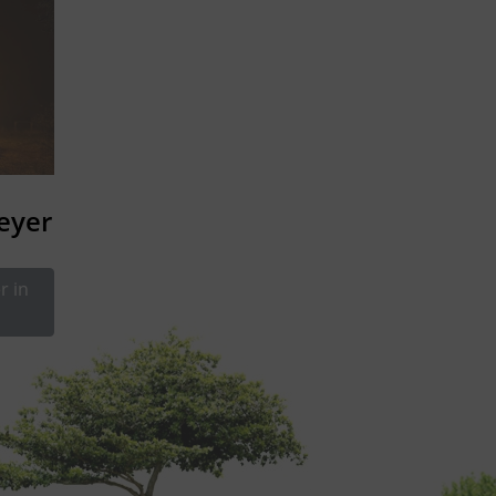
eyer
r in