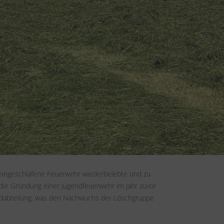
ellschaft" 75,00 Mark für die Anschaffung von
ßbrands am 16. Oktober 1890 in Weyer noch keine
echernich.
r den Brandschutz gewährleisten konnten. Doch nach 
lt. In dieser Zeit wurde das erste Feuerwehrauto 
 eingeschlafene Feuerwehr wiederbelebte und zu 
ie Gründung einer Jugendfeuerwehr im Jahr zuvor 
endabteilung, was den Nachwuchs der Löschgruppe 