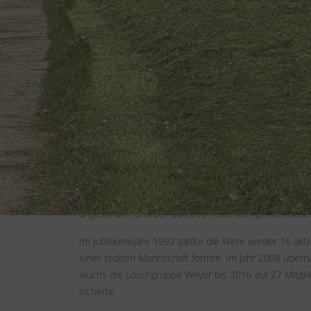
Die Geschichte der freiwilligen Feuerwehr Weyer reic
Löschgeräten zur Verfügung stellte. Dies markierte
freiwillige Feuerwehr existierte. Damit ist die Feue
In den Jahren zwischen 1935 und 1938 befand sich di
1938 standen wieder ausreichend Freiwillige zur Ve
Unter der Leitung von Josef Wassong als Löschgruppen
angeschafft, und der Bau des Feuerwehrgerätehause
Im Jubiläumsjahr 1992 zählte die Wehr wieder 16 akti
einer stolzen Mannschaft formte. Im Jahr 2008 über
wuchs die Löschgruppe Weyer bis 2016 auf 27 Mitglie
sicherte.