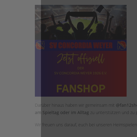
Darüber hinaus haben wir gemeinsam mit
@fan12sh
am Spieltag oder im Alltag
zu unterstützen und zu 
Wir freuen uns darauf, euch bei unseren Heimspiele