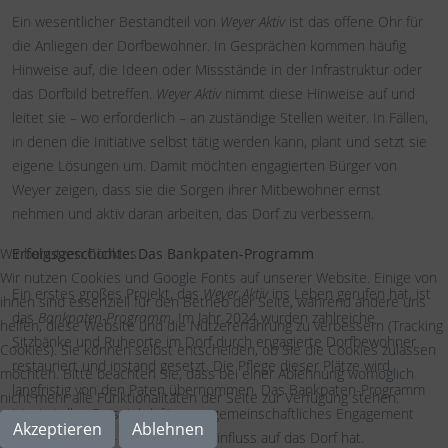
Ein wesentlicher Bestandteil von
Weyer Aktiv
ist das offene Ohr für
die Anliegen der Dorfbewohner. In Gesprächen kommen häufig
Hinweise auf, die Ideen oder Missstände in
der Infrastruktur oder
das Dorfbild betreffen.
Weyer Aktiv
nimmt diese Hinweise auf und
leitet sie – wo erforderlich – an zuständige Stellen weiter. In Fällen,
in denen die Initiative selbst tätig werden kann, plant und setzt sie
eigene Lösungen um. Damit möchten engagierten Bürger von
Weyer zeigen, dass sie die Sorgen ihrer Mitbewohner ernst
nehmen und aktiv daran arbeiten, das Dorf zu verbessern.
Wir benutzen Cookies
Erfolgsgeschichte: Das Bankpaten-Programm
Wir nutzen Cookies und Google Fonts auf unserer Website. Einige von
Ein erstes großes Projekt, das
Weyer Aktiv
ins Leben gerufen hat, ist
ihnen sind essenziell für den Betrieb der Seite, während andere uns
das
Bankpaten-Programm
. Im Jahr 2024 wurden zahlreiche
helfen, diese Website und die Nutzererfahrung zu verbessern (Tracking
Sitzbänke und Ruheorte im Dorf durch engagierte Dorfbewohner
Cookies). Sie können selbst entscheiden, ob Sie die Cookies zulassen
restauriert und instand gesetzt. Die Pflege dieser Plätze wird
möchten. Bitte beachten Sie, dass bei einer Ablehnung womöglich
langfristig von den Paten übernommen. Das Bankpaten-Programm
nicht mehr alle Funktionalitäten der Seite zur Verfügung stehen.
ist ein tolles Beispiel dafür, was gemeinschaftliches Engagement
Akzeptieren
Ablehnen
erreichen kann – und positiven Einfluss auf das Dorf hat.