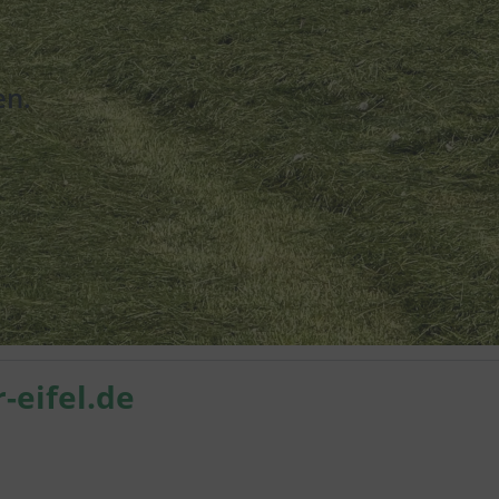
en.
rt – alles über Weyer
er über die wichtigsten Ereignisse, Neuigkeiten, Veranstaltungen und di
ben wir unser Angebot erweitert und freuen uns über den großen Zusp
s WhatsApp – wir bieten vielfältige Möglichkeiten, um immer auf dem
eifel.de