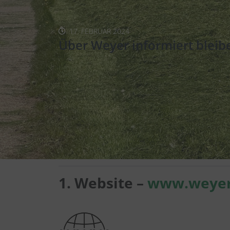
17. FEBRUAR 2024
Über Weyer informiert bleib
Immer bestens informie
Seit vielen Jahren informieren wir die Bürger von Wey
Geschichte unseres schönen Ortes. Im Jahr 2024 ha
der Dorfgemeinschaft.
Ob über unsere Website, Social Media oder neuerding
Laufenden zu bleiben.
1. Website –
www.weyer-