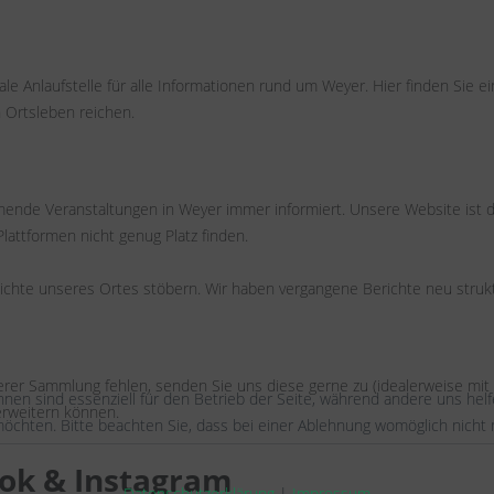
ale Anlaufstelle für alle Informationen rund um Weyer. Hier finden Sie ei
n Ortsleben reichen.
ende Veranstaltungen in Weyer immer informiert. Unsere Website ist d
 Plattformen nicht genug Platz finden.
chte unseres Ortes stöbern. Wir haben vergangene Berichte neu strukt
unserer Sammlung fehlen, senden Sie uns diese gerne zu (idealerweise mit
hnen sind essenziell für den Betrieb der Seite, während andere uns hel
erweitern können.
öchten. Bitte beachten Sie, dass bei einer Ablehnung womöglich nicht m
ook & Instagram
Datenschutzerklärung
|
Impressum