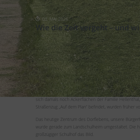
03. MAI 2026
Wie die Zeit vergeht – und wi
Vor kurzem erreichte uns eine alte Postkarte von W
Stück unserer jüngeren Geschichte festhält. Es zeigt,
verschwunden ist, was neu entstanden ist und wie sic
Im direkten Vergleich mit einer aktuellen Aufnahme 
Unsere Pfarrkirche St. Cyriakus thront damals wie h
der heute für viele selbstverständlich dazugehört, wu
sich damals noch Ackerflächen der Familie Hellenthal
Straßenzug „Auf dem Plan“ befindet, wurden früher vo
Das heutige Zentrum des Dorflebens, unsere Bürgerha
wurde gerade zum Landschulheim umgestaltet. Die he
großzügiger Schulhof das Bild.