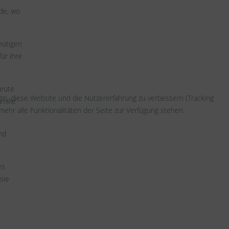
ude, wo
eutigen
ür ihre
heute
fen, diese Website und die Nutzererfahrung zu verbessern (Tracking
milie
ehr alle Funktionalitäten der Seite zur Verfügung stehen.
nd
es
sie