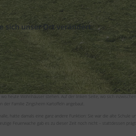
e sich unser Ort verändert.
eyer aus den Jahren 1973 oder1975. Ein beeindruckendes Zeitdokument,
 wie sich ein Teil unsers Ortes im Laufe der Jahrzehnte gewandelt hat –
h das Leben hier entwickelt hat.
werden diese Veränderungen besonders deutlich sichtbar.
eute über dem Ort und prägt unverändert das Ortsbild. Doch der neue Fr
rde zu dieser Zeit gerade erst angelegt. Auch unterhalb der Kirche erst
, wo heute Wohnhäuser stehen. Auf der linken Seite, wo sich inzwische
n der Familie Zingsheim Kartoffeln angebaut.
lle, hatte damals eine ganz andere Funktion: Sie war die alte Schule u
utige Feuerwache gab es zu dieser Zeit noch nicht – stattdessen prägt