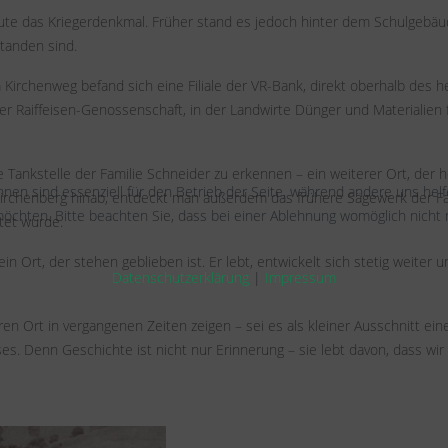
heute das Kriegerdenkmal. Früher stand es jedoch hinter dem Schulgebä
standen sind.
m Kirchenweg befand sich eine Filiale der VR-Bank, direkt oberhalb des h
r Raiffeisen-Genossenschaft, in der Landwirte Dünger und Materialien f
 Tankstelle der Familie Schneider zu erkennen – ein weiterer Ort, der 
hnen sind essenziell für den Betrieb der Seite, während andere uns hel
Kirchenberg hinab, entdeckt man außerdem das frühere Sägewerk der Fa
öchten. Bitte beachten Sie, dass bei einer Ablehnung womöglich nicht m
tet wurde.
n Ort, der stehen geblieben ist. Er lebt, entwickelt sich stetig weiter u
Datenschutzerklärung
|
Impressum
n Ort in vergangenen Zeiten zeigen – sei es als kleiner Ausschnitt ein
s. Denn Geschichte ist nicht nur Erinnerung – sie lebt davon, dass wir 