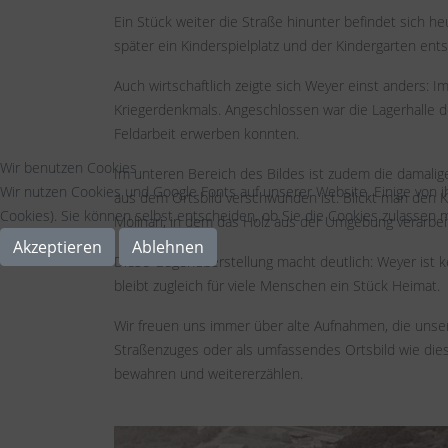
Ein Stück weiter die Straße hinunter befindet sich 
später ein Kinderspielplatz und der Kindergarten ent
Auch wirtschaftlich zeigte sich Weyer einst anders: I
Kriegerdenkmals. Angeschlossen war die Lagerhalle de
Feldarbeit erwerben konnten.
Wir benutzen Cookies
Im unteren Bereich des Bildes ist zudem die damalige
Wir nutzen Cookies und Google Fonts auf unserer Website. Einige von i
aus dem Ortsbild verschwunden ist. Blickt man den 
Cookies). Sie können selbst entscheiden, ob Sie die Cookies zulassen m
Molinari, in dem das Holz aus der Umgebung verarbei
Akzeptieren
Ablehnen
Diese Gegenüberstellung macht deutlich: Weyer ist kei
bleibt zugleich für viele Menschen ein Stück Heimat.
Wir freuen uns immer über alte Aufnahmen, die unsere
Straßenzuges oder als umfassendes Ortsbild wie diese
bewahren und weitererzählen.