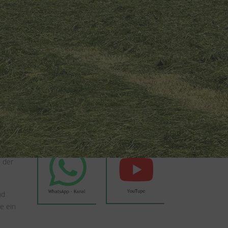
Wetter Weyer
Weyer auf Social Media
 das ein
 was
iedhof,
reckten
n der
nd
e ein