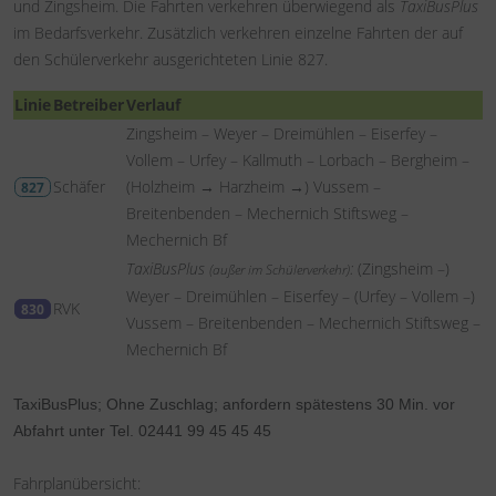
und Zingsheim. Die Fahrten verkehren überwiegend als
TaxiBusPlus
im Bedarfsverkehr. Zusätzlich verkehren einzelne Fahrten der auf
den Schülerverkehr ausgerichteten Linie 827.
Linie
Betreiber
Verlauf
Zingsheim – Weyer – Dreimühlen – Eiserfey –
Vollem – Urfey – Kallmuth – Lorbach – Bergheim –
Schäfer
(Holzheim → Harzheim →) Vussem –
827
Breitenbenden – Mechernich Stiftsweg –
Mechernich Bf
TaxiBusPlus
:
(Zingsheim –)
(außer im Schülerverkehr)
Weyer – Dreimühlen – Eiserfey – (Urfey – Vollem –)
RVK
830
Vussem – Breitenbenden – Mechernich Stiftsweg –
Mechernich Bf
TaxiBusPlus; Ohne Zuschlag; anfordern spätestens 30 Min. vor
Abfahrt unter Tel. 02441 99 45 45 45
Fahrplanübersicht: