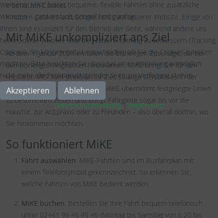
ersetzt. MiKE bietet bequeme, flexible Fahrten ohne zusätzliche
Wir benutzen Cookies
Kosten – ganz einfach, schnell und günstig!
Wir nutzen Cookies und Google Fonts auf unserer Website. Einige von
ihnen sind essenziell für den Betrieb der Seite, während andere uns
Mit MiKE unkompliziert ans Ziel
helfen, diese Website und die Nutzererfahrung zu verbessern (Tracking
Cookies). Sie können selbst entscheiden, ob Sie die Cookies zulassen
Ab dem 1. Januar 2024 entfallen die bisherigen Zuschläge, die bei
möchten. Bitte beachten Sie, dass bei einer Ablehnung womöglich
den bisherigen Angeboten hinzukamen. MiKE bringt Sie für den
nicht mehr alle Funktionalitäten der Seite zur Verfügung stehen.
regulären VRS-Tarif direkt an Ihr Ziel, solange sich dieses in der
Nähe einer Haltestelle befindet. MiKE übernimmt festgelegte Linien
Akzeptieren
Ablehnen
zu bestimmten Zeiten und bringt Fahrgäste sogar bis vor die
Datenschutzerklärung
|
Impressum
Haustür, zur Arztpraxis oder zu Freunden – also überall dorthin, wo
Sie hinkommen möchten.
So funktioniert MiKE
Fahrt auswählen
: MiKE-Fahrten sind im Busfahrplan mit
einem Telefonsymbol gekennzeichnet. So erkennen Sie,
welche Fahrten von MiKE bedient werden.
MiKE buchen
: Bestellen Sie Ihre Fahrt bequem telefonisch
unter 02441 99 45 45 45 (Montag bis Samstag von 6:20 bis