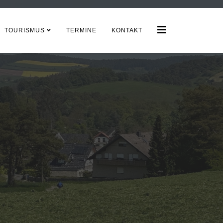
TOURISMUS
TERMINE
KONTAKT