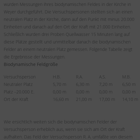
wurden Messungen ihres biodynamischen Feldes in der Kirche in
Weyer durchgeführt. Die Versuchspersonen stellten sich an einen
neutralen Platz in der Kirche, dann auf den Punkt mit minus 20.000
Einheiten und danach auf den Ort der Kraft mit 21.000 Einheiten.
Schließlich wurden drei Proben Quellwasser 15 Minuten lang auf
diese Plätze gestellt und unmittelbar danach die biodynamischen
Felder an einem neutralen Platz gemessen. Folgende Tabelle zeigt
die Ergebnisse der Messungen.
Biodynamische Feldgröße
Versuchsperson
H.B.
R.A.
A.S.
M.B.
Neutraler Platz
5,70 m
6,30 m
7,20 m
6,50 m
Platz –20.000 E.
0,00 m
0,00 m
0,00 m
0,00 m
Ort der Kraft
16,60 m
21,00 m
17,00 m
14,10 m
Wie ersichtlich weiten sich die biodynamischen Felder der
Versuchsperson erheblich aus, wenn sie sich am Ort der Kraft
aufhalten. Das Feld der Versuchsperson R. A. umfaßte von diesem