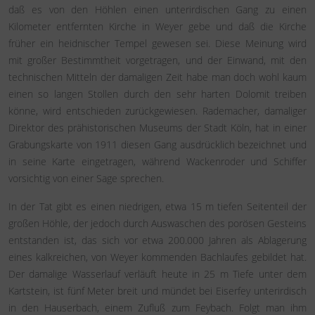
daß es von den Höhlen einen unterirdischen Gang zu einen
Kilometer entfernten Kirche in Weyer gebe und daß die Kirche
früher ein heidnischer Tempel gewesen sei. Diese Meinung wird
mit großer Bestimmtheit vorgetragen, und der Einwand, mit den
technischen Mitteln der damaligen Zeit habe man doch wohl kaum
einen so langen Stollen durch den sehr harten Dolomit treiben
könne, wird entschieden zurückgewiesen. Rademacher, damaliger
Direktor des prähistorischen Museums der Stadt Köln, hat in einer
Grabungskarte von 1911 diesen Gang ausdrücklich bezeichnet und
in seine Karte eingetragen, während Wackenroder und Schiffer
vorsichtig von einer Sage sprechen.
In der Tat gibt es einen niedrigen, etwa 15 m tiefen Seitenteil der
großen Höhle, der jedoch durch Auswaschen des porösen Gesteins
entstanden ist, das sich vor etwa 200.000 Jahren als Ablagerung
eines kalkreichen, von Weyer kommenden Bachlaufes gebildet hat.
Der damalige Wasserlauf verläuft heute in 25 m Tiefe unter dem
Kartstein, ist fünf Meter breit und mündet bei Eiserfey unterirdisch
in den Hauserbach, einem Zufluß zum Feybach. Folgt man ihm