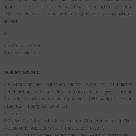
Spuren, die sie in unserer Heimat hinterlassen haben, entziffern
läßt und die sich, Jahrtausende überspringend, als hochaktuell
erweist.
Die Kirche in Weyer
Foto: Kreisbildstelle
Quellennachweis:
Die Abbildung der keltischen Münze wurde mit freundlicher
Genehmigung des Herausgebers entnommen aus: Legyel, Lancelot:
Das geheime Wissen der Kelten. 4. Aufl. 1988. Verlag Hermann
Bauer KG, Freiburg i.Br., Seite 181.
Weitere Literatur:
Brüll, W.: Radiästhetische Messungen in Römertempeln der Eifel.
Wetter-Boden-Mensch Nr. 21 / 1987, S. 20010-2016
Brüll, W.: Manipulierbare Änderungen des Reaktionsabstandes -