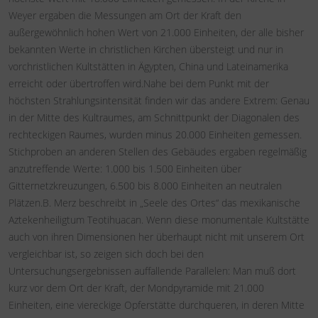
Weyer ergaben die Messungen am Ort der Kraft den
außergewöhnlich hohen Wert von 21.000 Einheiten, der alle bisher
bekannten Werte in christlichen Kirchen übersteigt und nur in
vorchristlichen Kultstätten in Ägypten, China und Lateinamerika
erreicht oder übertroffen wird.Nahe bei dem Punkt mit der
höchsten Strahlungsintensität finden wir das andere Extrem: Genau
in der Mitte des Kultraumes, am Schnittpunkt der Diagonalen des
rechteckigen Raumes, wurden minus 20.000 Einheiten gemessen.
Stichproben an anderen Stellen des Gebäudes ergaben regelmäßig
anzutreffende Werte: 1.000 bis 1.500 Einheiten über
Gitternetzkreuzungen, 6.500 bis 8.000 Einheiten an neutralen
Plätzen.B. Merz beschreibt in „Seele des Ortes“ das mexikanische
Aztekenheiligtum Teotihuacan. Wenn diese monumentale Kultstätte
auch von ihren Dimensionen her überhaupt nicht mit unserem Ort
vergleichbar ist, so zeigen sich doch bei den
Untersuchungsergebnissen auffallende Parallelen: Man muß dort
kurz vor dem Ort der Kraft, der Mondpyramide mit 21.000
Einheiten, eine viereckige Opferstätte durchqueren, in deren Mitte