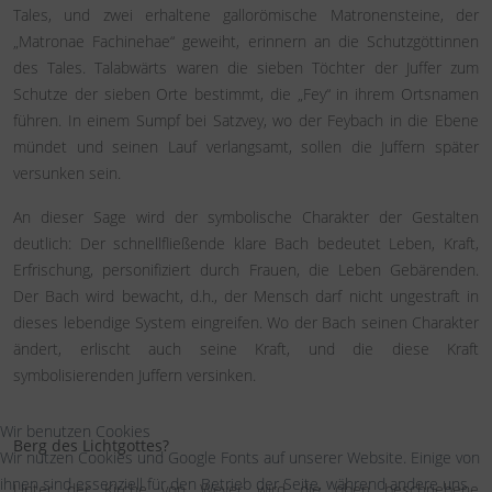
Tales, und zwei erhaltene gallorömische Matronensteine, der
„Matronae Fachinehae“ geweiht, erinnern an die Schutzgöttinnen
des Tales. Talabwärts waren die sieben Töchter der Juffer zum
Schutze der sieben Orte bestimmt, die „Fey“ in ihrem Ortsnamen
führen. In einem Sumpf bei Satzvey, wo der Feybach in die Ebene
mündet und seinen Lauf verlangsamt, sollen die Juffern später
versunken sein.
An dieser Sage wird der symbolische Charakter der Gestalten
deutlich: Der schnellfließende klare Bach bedeutet Leben, Kraft,
Erfrischung, personifiziert durch Frauen, die Leben Gebärenden.
Der Bach wird bewacht, d.h., der Mensch darf nicht ungestraft in
dieses lebendige System eingreifen. Wo der Bach seinen Charakter
ändert, erlischt auch seine Kraft, und die diese Kraft
symbolisierenden Juffern versinken.
Wir benutzen Cookies
Berg des Lichtgottes?
Wir nutzen Cookies und Google Fonts auf unserer Website. Einige von
ihnen sind essenziell für den Betrieb der Seite, während andere uns
Unter der Kirche von Weyer wird die oben beschriebene