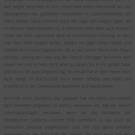
dies wagte, beschwor er sein Unheil und seinen Ausschluß aus der
Geborgenheit des göttlichen Netzwerkes im Lebensrhythmus der
Natur herauf. Daran erinnert auch die Sage vom ewigen Jäger, die
im Weyerer Wald lokalisiert ist, in ähnlicher Form aber auch anderen
Orten der Eifel zugeordnet wird; An einem hohen Feiertag, an dem
man kein Wild erjagen durfte, erlegte ein Jäger einen Hasen und
steckte ihn in seine Jagdtasche. Als er auf seiner Pirsch eine Pause
einlegte, sprang der Hase aus der Tasche. Der Jäger lief hinter dem
Hasen her und schwor, nicht eher zu ruhen, bis er ihn gefaßt habe,
und sei es bis zum Jüngsten Tag. Bis heute hat er den Hasen noch
nicht erlegt. Er durchstreift noch immer ruhelos den Wald und
erschreckt in der Dämmerung Wanderer und Waidmänner.
Am Ende eines Zeitalters, das geglaubt hat, mit Natur und Umwelt
nach Belieben umgehen zu dürfen, erkennen wir, daß wir unsere
Lebensgrundlagen zerstören, wenn wir das Netzwerk des
ökologischen Systems unserer Erde zerreißen, in das auch wir
Menschen unlösbar eingebunden sind. Wir sind daher sensibel
geworden für die Botschaft der Kelten, die sich auch aus den