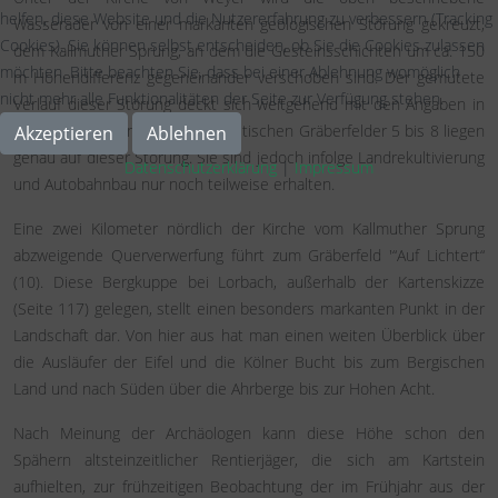
helfen, diese Website und die Nutzererfahrung zu verbessern (Tracking
Wasserader von einer markanten geologischen Störung gekreuzt,
Cookies). Sie können selbst entscheiden, ob Sie die Cookies zulassen
dem Kallmuther Sprung, an dem die Gesteinsschichten um ca. 150
möchten. Bitte beachten Sie, dass bei einer Ablehnung womöglich
m Höhendifferenz gegeneinander verschoben sind. Der gemutete
nicht mehr alle Funktionalitäten der Seite zur Verfügung stehen.
Verlauf dieser Störung deckt sich weitgehend mit den Angaben in
den geologischen Karten. Die keltischen Gräberfelder 5 bis 8 liegen
Akzeptieren
Ablehnen
genau auf dieser Störung. Sie sind jedoch infolge Landrekultivierung
Datenschutzerklärung
|
Impressum
und Autobahnbau nur noch teilweise erhalten.
Eine zwei Kilometer nördlich der Kirche vom Kallmuther Sprung
abzweigende Querverwerfung führt zum Gräberfeld '“Auf Lichtert“
(10). Diese Bergkuppe bei Lorbach, außerhalb der Kartenskizze
(Seite 117) gelegen, stellt einen besonders markanten Punkt in der
Landschaft dar. Von hier aus hat man einen weiten Überblick über
die Ausläufer der Eifel und die Kölner Bucht bis zum Bergischen
Land und nach Süden über die Ahrberge bis zur Hohen Acht.
Nach Meinung der Archäologen kann diese Höhe schon den
Spähern altsteinzeitlicher Rentierjäger, die sich am Kartstein
aufhielten, zur frühzeitigen Beobachtung der im Frühjahr aus der