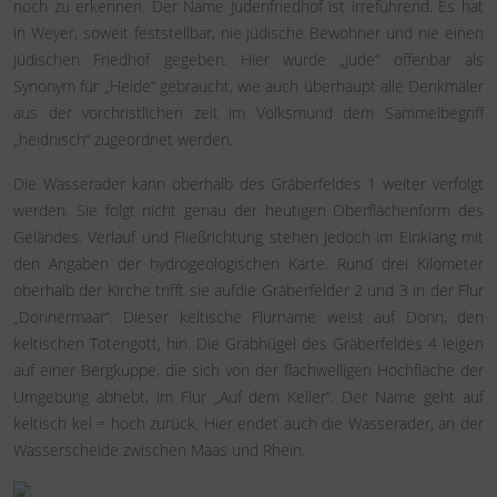
noch zu erkennen. Der Name Judenfriedhof ist irreführend. Es hat
in Weyer, soweit feststellbar, nie jüdische Bewohner und nie einen
jüdischen Friedhof gegeben. Hier wurde „Jude“ offenbar als
Synonym für „Heide“ gebraucht, wie auch überhaupt alle Denkmäler
aus der vorchristlichen zeit im Volksmund dem Sammelbegriff
„heidnisch“ zugeordnet werden.
Die Wasserader kann oberhalb des Gräberfeldes 1 weiter verfolgt
werden. Sie folgt nicht genau der heutigen Oberflächenform des
Geländes. Verlauf und Fließrichtung stehen jedoch im Einklang mit
den Angaben der hydrogeologischen Karte. Rund drei Kilometer
oberhalb der Kirche trifft sie aufdie Gräberfelder 2 und 3 in der Flur
„Donnermaar“. Dieser keltische Flurname weist auf Donn, den
keltischen Totengott, hin. Die Grabhügel des Gräberfeldes 4 leigen
auf einer Bergkuppe, die sich von der flachwelligen Hochfläche der
Umgebung abhebt, im Flur „Auf dem Keller“. Der Name geht auf
keltisch kel = hoch zurück. Hier endet auch die Wasserader, an der
Wasserscheide zwischen Maas und Rhein.