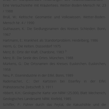
Eine Versuchsreihe mit Kräutertees. Wetter-Boden-Mensch Nr. 23
/ 1988
Brüll, W.: Keltische Geomantie und Volkswissen. Wetter-Boden-
Mensch Nr. 4 / 1990
Guthausen, K.: Die Siedlungsnamen des Kreises Schleiden. Bonn,
1967
Hartmann, E.: Krankheit als Standortproblem. Heidelberg, 1986
Herm, G.: Die Kelten. Düsseldorf 1975
3
Merz, B.: Orte der Kraft. Chardone, 1983
Merz, B.: Die Seele des Ortes. München, 1988
Mürkens, G.: Die Ortsnamen des Kreises Euskirchen. Euskirchen,
1958
Neu, P.: Eisenindustrie in der Eifel. Bonn, 1989
Rademacher, C.: Der Kartstein bei Eiserfey in der Eifel.
Prähistorische Zeitschrift 3. 1911
ribbert, K.H.: Geologische Karte von NRW !:25.000, Blatt Mechenich,
Geologisches Landesamt NRW. Krefeld, 1985
Schiffer, P.: Führer durch das Feytal, die Kakushöhle und die