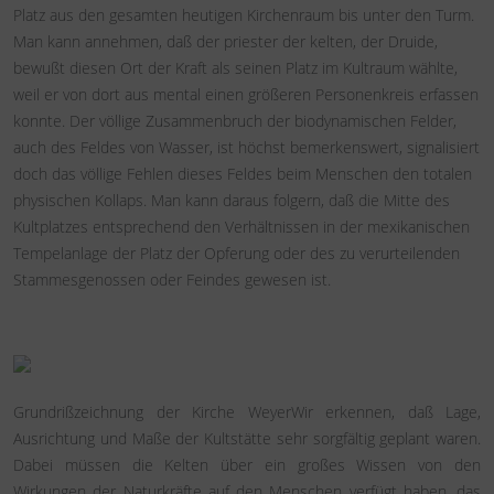
Platz aus den gesamten heutigen Kirchenraum bis unter den Turm.
Man kann annehmen, daß der priester der kelten, der Druide,
bewußt diesen Ort der Kraft als seinen Platz im Kultraum wählte,
weil er von dort aus mental einen größeren Personenkreis erfassen
konnte. Der völlige Zusammenbruch der biodynamischen Felder,
auch des Feldes von Wasser, ist höchst bemerkenswert, signalisiert
doch das völlige Fehlen dieses Feldes beim Menschen den totalen
physischen Kollaps. Man kann daraus folgern, daß die Mitte des
Kultplatzes entsprechend den Verhältnissen in der mexikanischen
Tempelanlage der Platz der Opferung oder des zu verurteilenden
Stammesgenossen oder Feindes gewesen ist.
Grundrißzeichnung der Kirche WeyerWir erkennen, daß Lage,
Ausrichtung und Maße der Kultstätte sehr sorgfältig geplant waren.
Dabei müssen die Kelten über ein großes Wissen von den
Wirkungen der Naturkräfte auf den Menschen verfügt haben, das