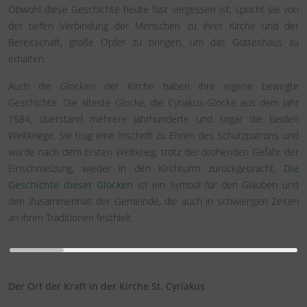
Obwohl diese Geschichte heute fast vergessen ist, spricht sie von
der tiefen Verbindung der Menschen zu ihrer Kirche und der
Bereitschaft, große Opfer zu bringen, um das Gotteshaus zu
erhalten.
Auch die Glocken der Kirche haben ihre eigene bewegte
Geschichte. Die älteste Glocke, die Cyriakus-Glocke aus dem Jahr
1584, überstand mehrere Jahrhunderte und sogar die beiden
Weltkriege. Sie trug eine Inschrift zu Ehren des Schutzpatrons und
wurde nach dem Ersten Weltkrieg, trotz der drohenden Gefahr der
Einschmelzung, wieder in den Kirchturm zurückgebracht.
Die
Geschichte dieser Glocken
ist ein Symbol für den Glauben und
den Zusammenhalt der Gemeinde, die auch in schwierigen Zeiten
an ihren Traditionen festhielt.
Der Ort der Kraft in der Kirche St. Cyriakus