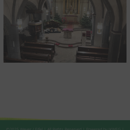
©2025 Weyer / Eifel | All Rights Reserved | Powered by IKWEG |