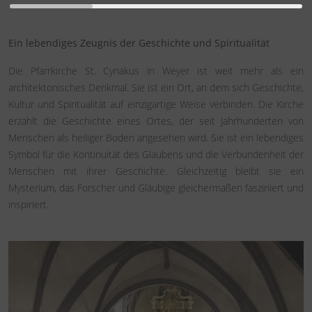
Ein lebendiges Zeugnis der Geschichte und Spiritualität
Die Pfarrkirche St. Cyriakus in Weyer ist weit mehr als ein
architektonisches Denkmal. Sie ist ein Ort, an dem sich Geschichte,
Kultur und Spiritualität auf einzigartige Weise verbinden. Die Kirche
erzählt die Geschichte eines Ortes, der seit Jahrhunderten von
Menschen als heiliger Boden angesehen wird. Sie ist ein lebendiges
Symbol für die Kontinuität des Glaubens und die Verbundenheit der
Menschen mit ihrer Geschichte. Gleichzeitig bleibt sie ein
Mysterium, das Forscher und Gläubige gleichermaßen fasziniert und
inspiriert.