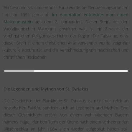
Ein besonders faszinierender Fund wurde bei Renovierungsarbeiten
im Jahr 1991 gemacht.
Im Hauptaltar entdeckte man einen
Matronenstein
aus dem 2. Jahrhundert. Dieser Stein, der den
Vaccalinehischen Matronen gewidmet war, ist ein Zeugnis der
vorchristlichen Religionsgeschichte der Region. Die Tatsache, dass
dieser Stein in einem christlichen Altar verwendet wurde, zeigt die
kulturelle Kontinuität und die Verschmelzung von heidnischen und
christlichen Traditionen.
Die Legenden und Mythen von St. Cyriakus
Die Geschichte der Pfarrkirche St. Cyriakus ist nicht nur reich an
historischen Fakten, sondern auch an Legenden und Mythen. Eine
dieser Geschichten erzählt von einem wohlhabenden Bauern
namens Hügel, der den Turm der Kirche nach einem verheerenden
Blitzeinschlag im Jahr 1684 allein wieder aufgebaut haben soll.