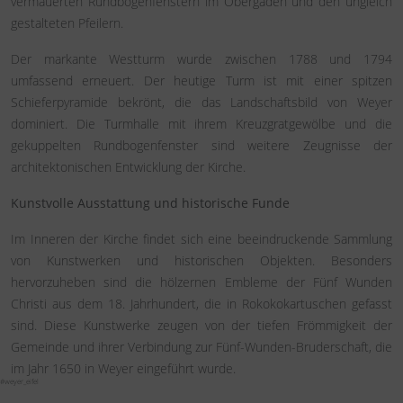
vermauerten Rundbogenfenstern im Obergaden und den ungleich
gestalteten Pfeilern.
Der markante Westturm wurde zwischen 1788 und 1794
umfassend erneuert. Der heutige Turm ist mit einer spitzen
Schieferpyramide bekrönt, die das Landschaftsbild von Weyer
dominiert. Die Turmhalle mit ihrem Kreuzgratgewölbe und die
gekuppelten Rundbogenfenster sind weitere Zeugnisse der
architektonischen Entwicklung der Kirche.
Kunstvolle Ausstattung und historische Funde
Im Inneren der Kirche findet sich eine beeindruckende Sammlung
von Kunstwerken und historischen Objekten. Besonders
hervorzuheben sind die hölzernen Embleme der Fünf Wunden
Christi aus dem 18. Jahrhundert, die in Rokokokartuschen gefasst
sind. Diese Kunstwerke zeugen von der tiefen Frömmigkeit der
Gemeinde und ihrer Verbindung zur Fünf-Wunden-Bruderschaft, die
im Jahr 1650 in Weyer eingeführt wurde.
#weyer_eifel