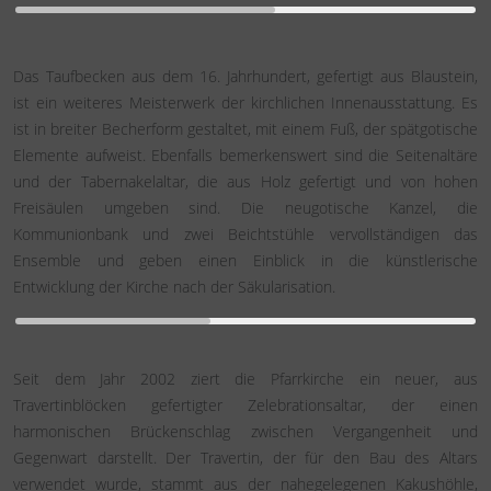
Das Taufbecken aus dem 16. Jahrhundert, gefertigt aus Blaustein,
ist ein weiteres Meisterwerk der kirchlichen Innenausstattung. Es
ist in breiter Becherform gestaltet, mit einem Fuß, der spätgotische
Elemente aufweist. Ebenfalls bemerkenswert sind die Seitenaltäre
und der Tabernakelaltar, die aus Holz gefertigt und von hohen
Freisäulen umgeben sind. Die neugotische Kanzel, die
Kommunionbank und zwei Beichtstühle vervollständigen das
Ensemble und geben einen Einblick in die künstlerische
Entwicklung der Kirche nach der Säkularisation.
Seit dem Jahr 2002 ziert die Pfarrkirche ein neuer, aus
Travertinblöcken gefertigter Zelebrationsaltar, der einen
harmonischen Brückenschlag zwischen Vergangenheit und
Gegenwart darstellt. Der Travertin, der für den Bau des Altars
verwendet wurde, stammt aus der nahegelegenen Kakushöhle,