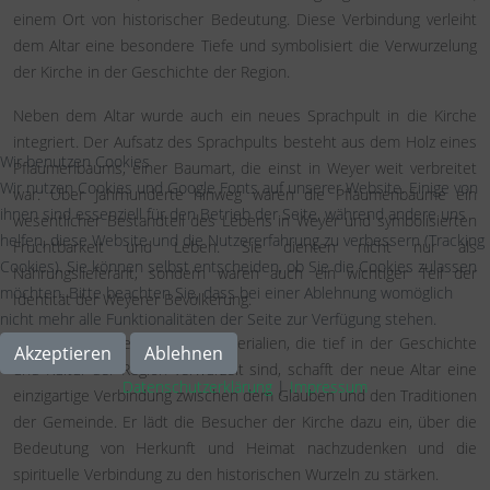
einem Ort von historischer Bedeutung. Diese Verbindung verleiht
dem Altar eine besondere Tiefe und symbolisiert die Verwurzelung
der Kirche in der Geschichte der Region.
Neben dem Altar wurde auch ein neues Sprachpult in die Kirche
integriert. Der Aufsatz des Sprachpults besteht aus dem Holz eines
Wir benutzen Cookies
Pflaumenbaums, einer Baumart, die einst in Weyer weit verbreitet
Wir nutzen Cookies und Google Fonts auf unserer Website. Einige von
war. Über Jahrhunderte hinweg waren die Pflaumenbäume ein
ihnen sind essenziell für den Betrieb der Seite, während andere uns
wesentlicher Bestandteil des Lebens in Weyer und symbolisierten
helfen, diese Website und die Nutzererfahrung zu verbessern (Tracking
Fruchtbarkeit und Leben. Sie dienten nicht nur als
Cookies). Sie können selbst entscheiden, ob Sie die Cookies zulassen
Nahrungslieferant, sondern waren auch ein wichtiger Teil der
möchten. Bitte beachten Sie, dass bei einer Ablehnung womöglich
Identität der Weyerer Bevölkerung.
nicht mehr alle Funktionalitäten der Seite zur Verfügung stehen.
Durch die Verwendung von Materialien, die tief in der Geschichte
Akzeptieren
Ablehnen
und Kultur der Region verwurzelt sind, schafft der neue Altar eine
Datenschutzerklärung
|
Impressum
einzigartige Verbindung zwischen dem Glauben und den Traditionen
der Gemeinde. Er lädt die Besucher der Kirche dazu ein, über die
Bedeutung von Herkunft und Heimat nachzudenken und die
spirituelle Verbindung zu den historischen Wurzeln zu stärken.