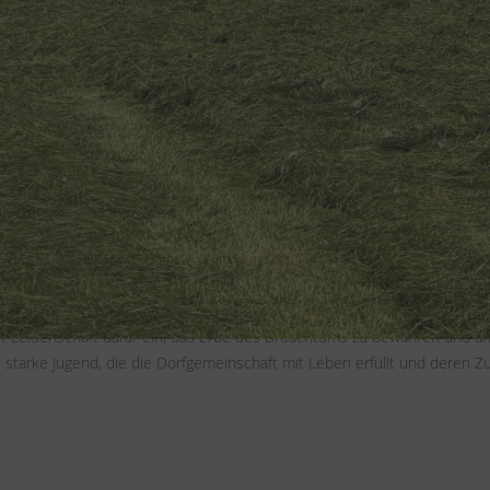
ündet im Jahr 1981, ist eine Gruppe junger Männer, die sich mit auße
ie sind bekannt für ihre lebhaften Maifeierlichkeiten, bei denen sie g
uen aufstellen. Mit Stolz organisieren sie den glanzvollen Maiball, der n
terstreicht und ein Magnet weit über die Dorfgrenzen hinaus ist.
ewusste Gruppe; sie sind das unverzichtbare Rückgrat der Dorfgemeinsc
für unseren Ort und sind wir stets bereit, ihre helfenden Hände anzubi
it Leidenschaft dafür ein, das Erbe des Brauchtums zu bewahren und 
e starke Jugend, die die Dorfgemeinschaft mit Leben erfüllt und deren Zu