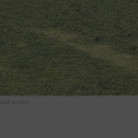
rgewöhnlicher Hingabe dem dörflichen Brauchtum
emeinsam mit der gesamten Dorfgemeinschaft feiern und
icht nur ihre tiefe Verbindung zu den Traditionen,
haft. Ihr Engagement geht über das Feiern hinaus. Die
eten,
an kommende Generationen weiterzugeben. Ihr Einsatz
kunft gestaltet.