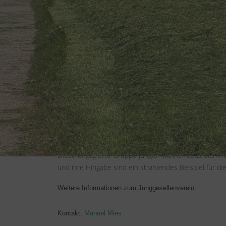
Der Junggesellenverein "Weyerer Wildschweine", gegr
verschrieben haben. Ihre Traditionen reichen weit: S
in der Nacht die Maibäume bei den unverheirateten Fra
sondern auch ihre Bedeutung innerhalb des Dorfes un
Dieser Verein ist weit mehr als nur eine traditionsb
"Weyerer Wildschweine" sind eine Quelle des Stolzes 
Diese engagierte Gruppe junger Männer setzt sich m
und ihre Hingabe sind ein strahlendes Beispiel für di
Weitere Informationen zum Junggesellenverein:
Kontakt:
Manuel Mies